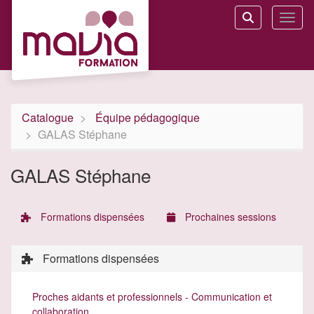
Aller au menu principal
Aller au contenu principal
Personnaliser l'interface
Toggl
Rechercher u
Catalogue
Équipe pédagogique
GALAS Stéphane
GALAS Stéphane
Formations dispensées
Prochaines sessions
Formations dispensées
Proches aidants et professionnels - Communication et
collaboration