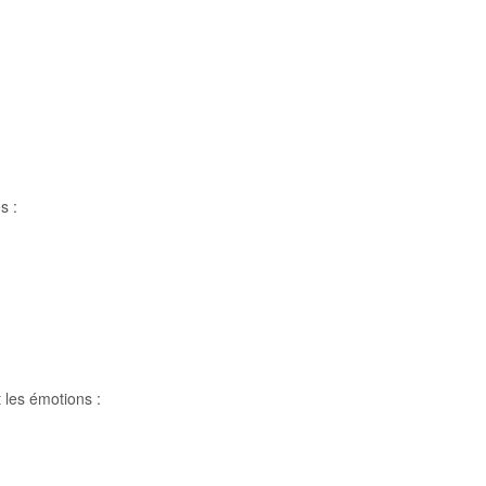
s :
t les émotions :