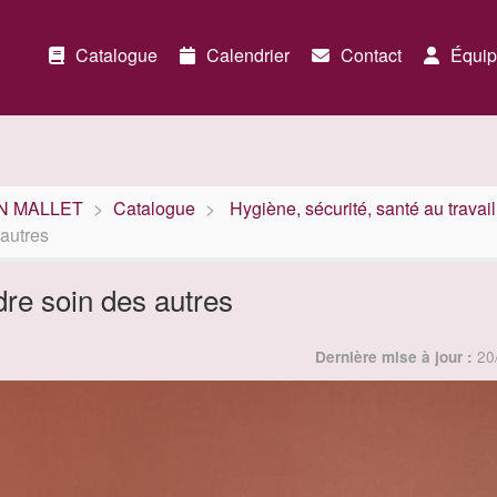
Catalogue
Calendrier
Contact
Équip
ION MALLET
Catalogue
Hygiène, sécurité, santé au travail
 autres
dre soin des autres
20
Dernière mise à jour :