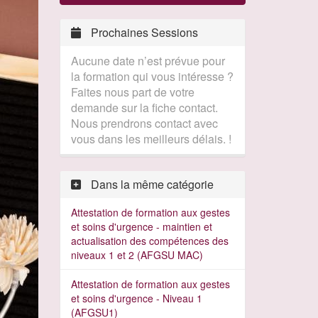
Prochaines Sessions
Aucune date n’est prévue pour
la formation qui vous intéresse ?
Faites nous part de votre
demande sur la fiche contact.
Nous prendrons contact avec
vous dans les meilleurs délais. !
Dans la même catégorie
Attestation de formation aux gestes
et soins d'urgence - maintien et
actualisation des compétences des
niveaux 1 et 2 (AFGSU MAC)
Attestation de formation aux gestes
et soins d'urgence - Niveau 1
(AFGSU1)