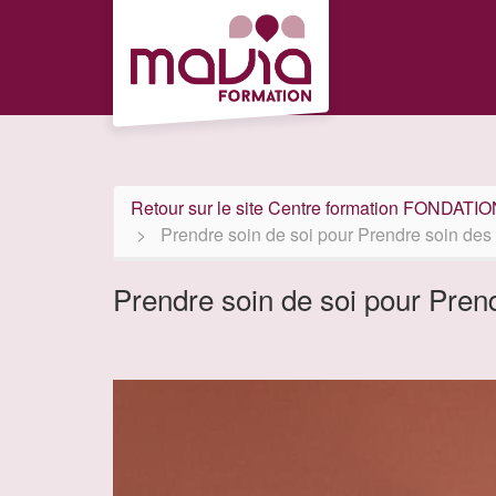
Aller au menu principal
Aller au contenu principal
Personnaliser l'interface
Retour sur le site Centre formation FONDAT
Prendre soin de soi pour Prendre soin des
Prendre soin de soi pour Pren