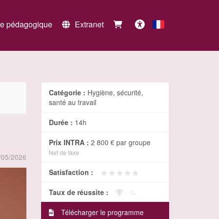
e pédagogique
Extranet
Français
Accessibilité
Catégorie :
Hygiène, sécurité,
santé au travail
Durée :
14h
Prix INTRA :
2 800 €
par groupe
Net de taxe
/05/2026
★★★★★
★★★★★
Satisfaction :
Taux de réussite :
- %
Télécharger le programme