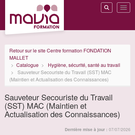
Aller au menu principal
Aller au contenu principal
Personnaliser l'interface
Toggl
Rechercher u
Retour sur le site Centre formation FONDATION
MALLET
Catalogue
Hygiène, sécurité, santé au travail
Sauveteur Secouriste du Travail (SST) MAC
(Maintien et Actualisation des Connaissances)
Sauveteur Secouriste du Travail
(SST) MAC (Maintien et
Actualisation des Connaissances)
07/07/2026
Dernière mise à jour :