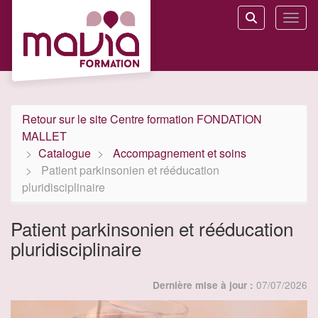
Aller au menu principal
Aller au contenu principal
Personnaliser l'interface
Toggl
Rechercher u
Retour sur le site Centre formation FONDATION
MALLET
Catalogue
Accompagnement et soins
Patient parkinsonien et rééducation
pluridisciplinaire
Patient parkinsonien et rééducation
pluridisciplinaire
07/07/2026
Dernière mise à jour :