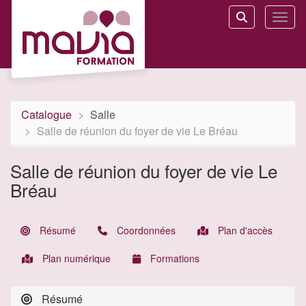
Aller au menu principal
Aller au contenu principal
Personnaliser l'interface
Toggl
Rechercher u
Catalogue
Salle
Salle de réunion du foyer de vie Le Bréau
Salle de réunion du foyer de vie Le
Bréau
Résumé
Coordonnées
Plan d'accès
Plan numérique
Formations
Résumé