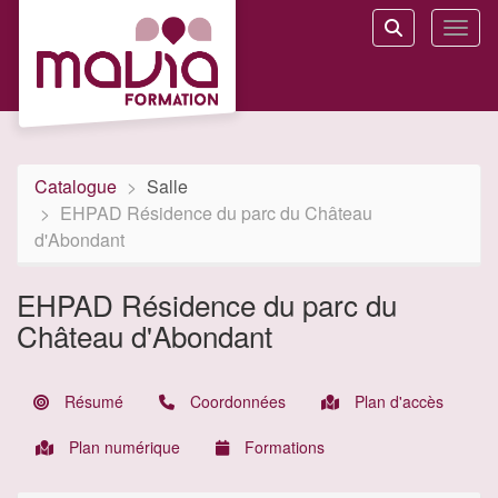
Aller au menu principal
Aller au contenu principal
Personnaliser l'interface
Toggl
Rechercher u
Catalogue
Salle
EHPAD Résidence du parc du Château
d'Abondant
EHPAD Résidence du parc du
Château d'Abondant
Résumé
Coordonnées
Plan d'accès
Plan numérique
Formations