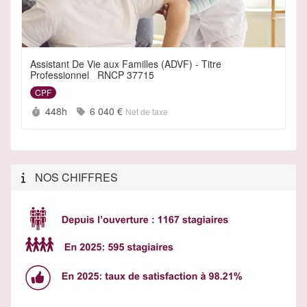
Assistant De Vie aux Familles (ADVF) - Titre
Professionnel _RNCP 37715
CPF
Durée :
Prix :
448h
6 040 €
Net de taxe
NOS CHIFFRES