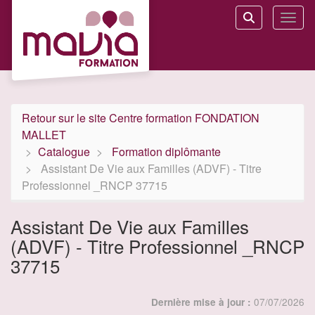
Aller au menu principal
Aller au contenu principal
Personnaliser l'interface
Toggl
Rechercher u
Retour sur le site Centre formation FONDATION
MALLET
Catalogue
Formation diplômante
Assistant De Vie aux Familles (ADVF) - Titre
Professionnel _RNCP 37715
Assistant De Vie aux Familles
(ADVF) - Titre Professionnel _RNCP
37715
07/07/2026
Dernière mise à jour :