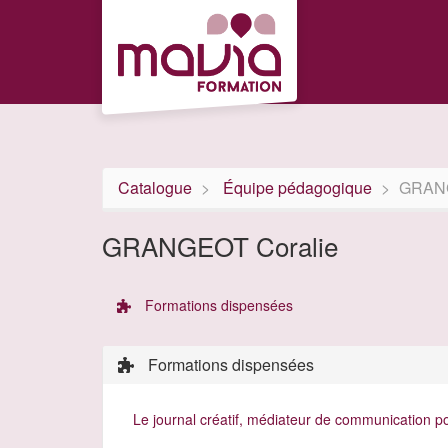
Aller au menu principal
Aller au contenu principal
Personnaliser l'interface
Catalogue
Équipe pédagogique
GRANG
GRANGEOT Coralie
Formations dispensées
Formations dispensées
Le journal créatif, médiateur de communication po