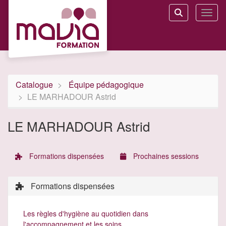
Aller au menu principal
Aller au contenu principal
Personnaliser l'interface
Toggl
Rechercher u
Catalogue
Équipe pédagogique
LE MARHADOUR Astrid
LE MARHADOUR Astrid
Formations dispensées
Prochaines sessions
Formations dispensées
Les règles d'hygiène au quotidien dans
l'accompagnement et les soins