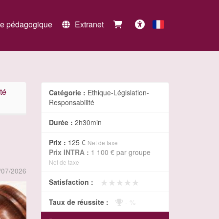
e pédagogique
Extranet
Français
Accessibilité
té
Catégorie :
Ethique-Législation-
Responsabilité
Durée :
2h30min
Prix :
125 €
Net de taxe
Prix INTRA :
1 100 €
par groupe
Net de taxe
/07/2026
★★★★★
★★★★★
Satisfaction :
Taux de réussite :
- %