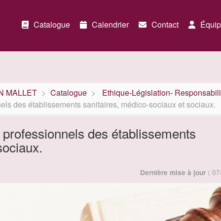
Catalogue
Calendrier
Contact
Équip
ION MALLET
Catalogue
Ethique-Législation- Responsabili
nels des établissements sanitaires, médico-sociaux et sociaux.
s professionnels des établissements
sociaux.
07
Dernière mise à jour :