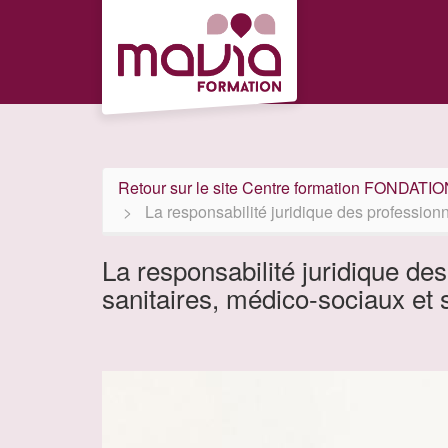
Aller au menu principal
Aller au contenu principal
Personnaliser l'interface
Retour sur le site Centre formation FONDAT
La responsabilité juridique des profession
La responsabilité juridique de
sanitaires, médico-sociaux et 