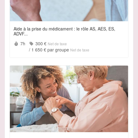
Aide à la prise du médicament : le rôle AS, AES, ES,
ADVF...
Durée :
Prix :
7h
300 €
Net de taxe
/
1 650 €
par groupe
Net de taxe