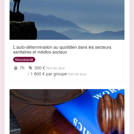
L'auto-détermination au quotidien dans les secteurs
sanitaires et médico-sociaux
Nouveauté
Durée :
Prix :
7h
300 €
Net de taxe
/
1 800 €
par groupe
Net de taxe