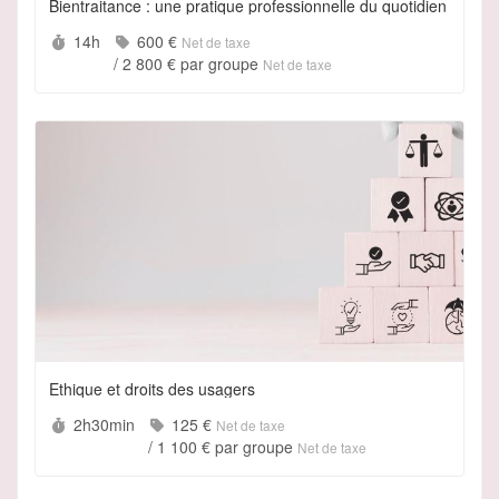
Bientraitance : une pratique professionnelle du quotidien
Durée :
Prix :
14h
600 €
Net de taxe
/
2 800 €
par groupe
Net de taxe
Ethique et droits des usagers
Durée :
Prix :
2h30min
125 €
Net de taxe
/
1 100 €
par groupe
Net de taxe