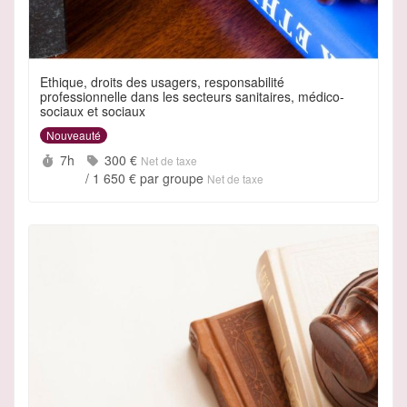
Ethique, droits des usagers, responsabilité
professionnelle dans les secteurs sanitaires, médico-
sociaux et sociaux
Nouveauté
Durée :
Prix :
7h
300 €
Net de taxe
/
1 650 €
par groupe
Net de taxe