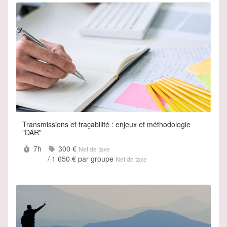
Transmissions et traçabilité : enjeux et méthodologie
"DAR"
Durée :
Prix :
7h
300 €
Net de taxe
/
1 650 €
par groupe
Net de taxe