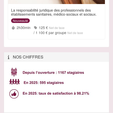
La responsabilité juridique des professionnels des
établissements sanitaires, médico-sociaux et sociaux.
Nouveauté
Durée :
Prix :
2h30min
125 €
Net de taxe
/
1 100 €
par groupe
Net de taxe
NOS CHIFFRES